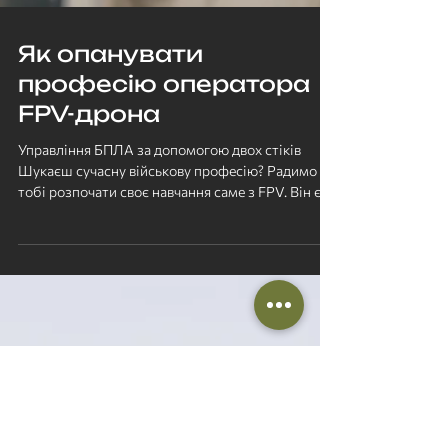
Як опанувати
професію оператора
FPV-дрона
Управління БПЛА за допомогою двох стіків
Шукаєш сучасну військову професію? Радимо
тобі розпочати своє навчання саме з FPV. Він є
досить...