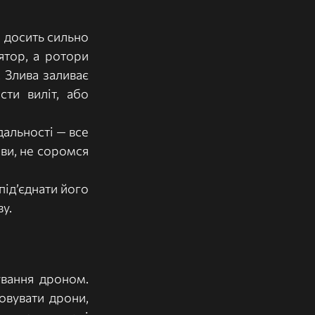
 досить сильно 
тор, а ротори 
Злива заливає 
ти виліт, або 
альності — все 
и, не соромся 
ід’єднати його 
у.
вання дроном. 
вувати дрони, 