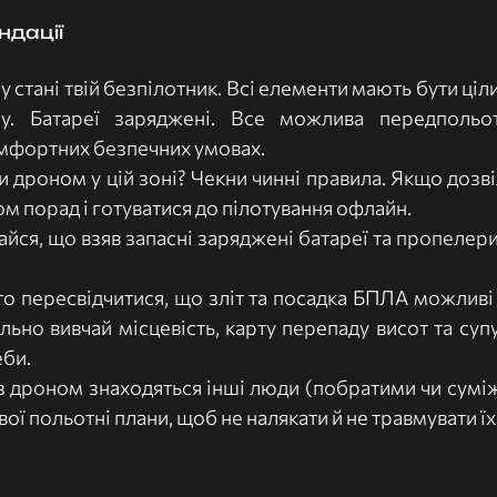
ндації
у стані твій безпілотник. Всі елементи мають бути ціл
у. Батареї заряджені. Все можлива передпольотн
мфортних безпечних умовах.
и дроном у цій зоні? Чекни чинні правила. Якщо дозві
м порад і готуватися до пілотування офлайн.
йся, що взяв запасні заряджені батареї та пропелери,
то пересвідчитися, що зліт та посадка БПЛА можливі
льно вивчай місцевість, карту перепаду висот та супу
би. 
з дроном знаходяться інші люди (побратими чи суміжн
ої польотні плани, щоб не налякати й не травмувати їх