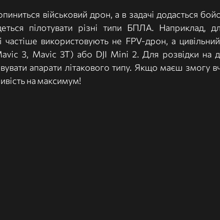
опиниться військовий дрон, а в задачі додасться бойов
еться пілотувати різні типи БПЛА. Наприклад, дл
і частіше використовують не FPV-дрон, а цивільний 
ic 3, Mavic 3T) або DJI Mini 2. Для розвідки на да­
вувати апарати літако­вого типу. Якщо маєш змогу вч
вість на максимум!