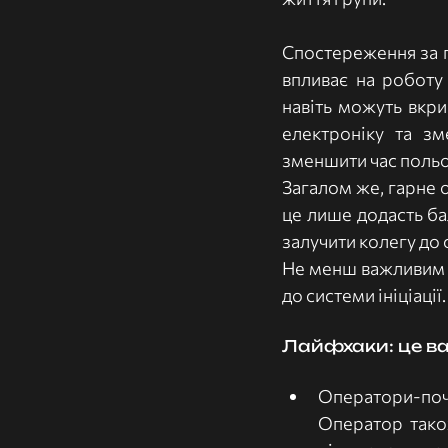
Спостереження за п
впливає на роботу
навіть можуть вкри
електроніку та зм
зменшити час польот
Загалом же, гарне о
це лише додасть ба
залучити колегу до
Не менш важливим є
до системи ініціаці
Лайфхаки: це ва
Оператори-поча
Оператор також