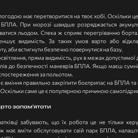
огодою має перетворитися на твоє хобі. Оскільки це
 БПЛА. При морозі швидше розряджається акумуля
ватися льодом. Спека ж сприяє перегріванню борта. 
еншує видимість. За таких умов варто або відклас
у, аби встигнути безпечно повернутися на базу.
світлення, пряма видимість, рух в межах допустимої д
лів до безпечності маневрів БПЛА. Якщо маєш сумнів
 спостереження за польотом.
 вміння правильно закріпити боєприпас на БПЛА та п
ї. Оскільки саме це є популярною причиною самопідрив
рто запам’ятати
тківці забувають, що їх робота це не тільки керу
 має вміти обслуговувати свій парк БПЛА, налашто