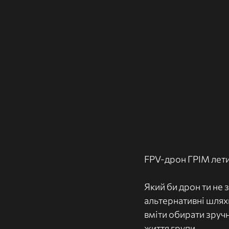
FPV-дрон ГРІМ летит
Який би дрон ти не 
альтернативні шлях
вміти обирати зручн
життя групи.