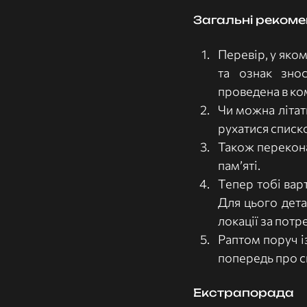
Загальні рекоме
Перевір, у яком
та ознак знос
проведена в ко
Чи можна літат
рухатися списко
Також перекона
пам’яті. 
Тепер тобі вар
Для цього дета
локації за потре
Раптом поруч і
попередь про св
Екстрапорада