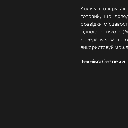
Коли у твоїх руках 
готовий, що довед
розвідки місцевост
гідною оптикою (Mav
доведеться застосо
використовуй можли
Техніка безпеки