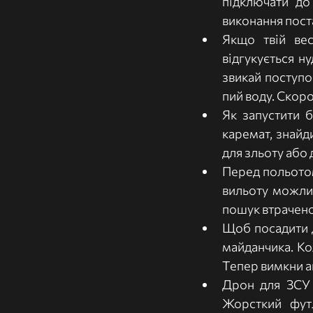
підключати до 
виконання поста
Якщо твій вес
відгукується н
звикай поступов
пий воду. Скоро
Як запустити б
каремат, знайд
для зльоту або 
Перед польотом 
вильоту можлив
пошук втрачено
Щоб посадити д
майданчика. Ко
Тепер вимкни аг
Дрон для ЗСУ 
Жорсткий футл