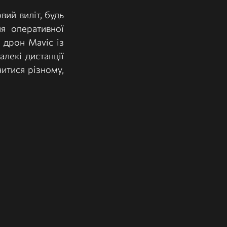
ий виліт, будь 
я оперативної 
дрон Mavic із 
лекі дистанції 
итися різному, 