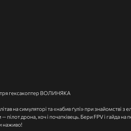
овітря гексакоптер ВОЛИНЯКА
літав на симуляторі та «набив ґулі» при знайомстві з 
— пілот дрона, хоч і початківець. Бери FPV і гайда на 
и наживо!