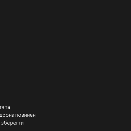
я та 
 дрона повинен 
 зберегти 