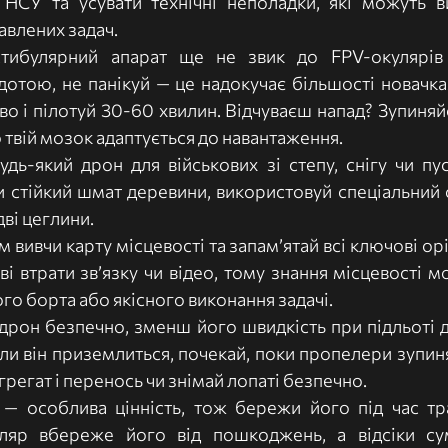
НСУ та усувати технічні неполадки, які можуть ви
влених задач. 
тибулярний апарат ще не звик до FPV-окулярів 
удотою, не панікуй — це надокучає більшості новачка
о і пілотуй 30-60 хвилин. Відчуваєш напад? Зупиняйся
 твій мозок адаптується до навантаження.
удь-який дрон для військових зі степу, снігу чи пус
и стійкий шмат деревини, використовуй спеціальний 
дві цеглини.
вивчи карту місцевості та запамʼятай всі ключові оріє
і втрати звʼязку чи відео, тому знання місцевості 
го борта або якісного виконання задачі.
рон безпечно, зменш його швидкість при підльоті д
ли він приземлиться, почекай, поки пропелери зупиня
регат і перенось чи знімай лопаті безпечно.
— особлива цінність, тож бережи його під час тра
яр вбереже його від пошкоджень, а відсіки сум