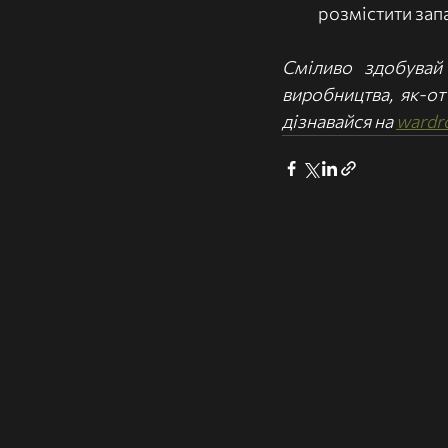
розмістити зап
Сміливо здобувай 
виробництва, як-о
дізнавайся на 
wardr