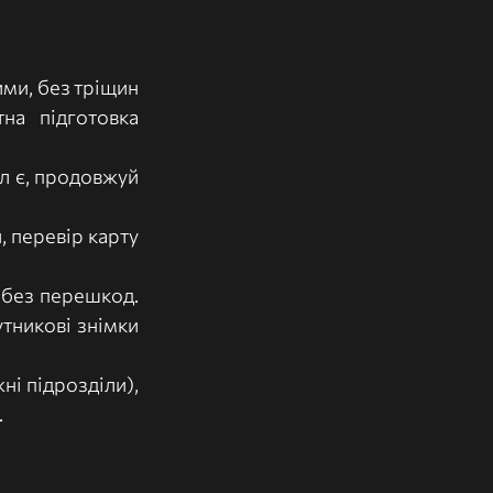
ими, без тріщин 
а підготовка 
л є, продовжуй 
 перевір карту 
 без перешкод. 
тникові знімки 
і підрозділи), 
.