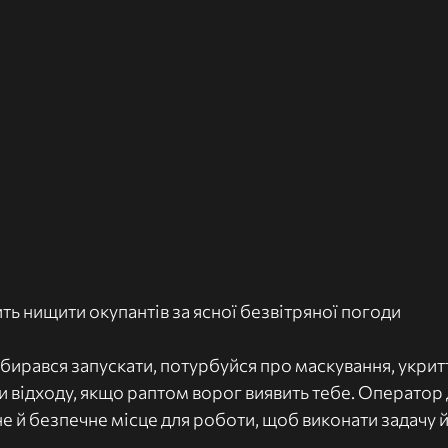
ь нищити окупантів за ясної безвітряної погоди
збирався запускати, потурбуйся про маскування, укритт
и відходу, якщо раптом ворог виявить тебе. Оператор
е й безпечне місце для роботи, щоб виконати задачу й