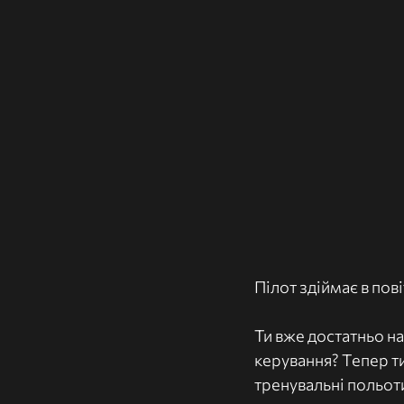
Пілот здіймає в п
Ти вже достатньо на
керування? Тепер ти 
тренувальні польот