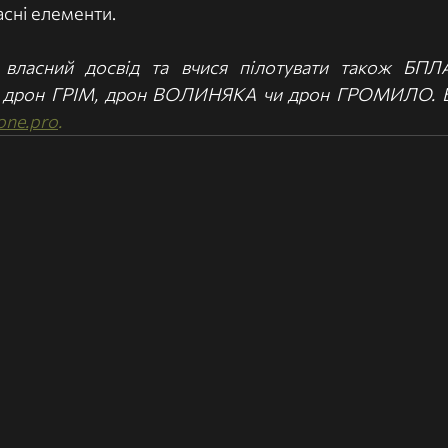
асні елементи.
власний досвід та вчися пілотувати також БПЛА 
т дрон ГРІМ, дрон ВОЛИНЯКА чи дрон ГРОМИЛО. Бі
one.pro
.