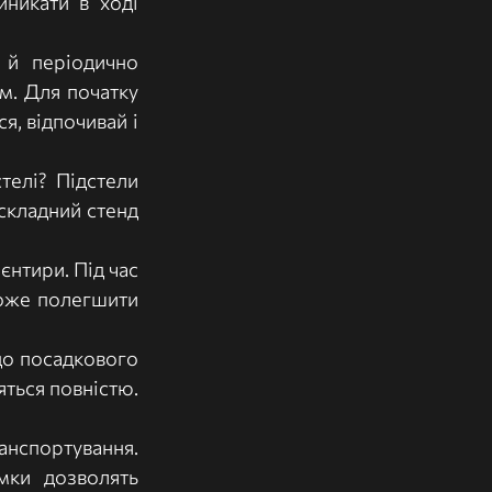
никати в ході 
й періодично 
м. Для початку 
, відпочивай і 
телі? Підстели 
складний стенд 
нтири. Під час 
може полегшити 
о посадкового 
ться повністю. 
нспортування. 
ки дозволять 